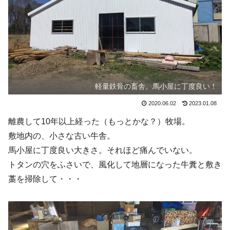
軽量鉄骨の畜舎。馬小屋に丁度良い！
2020.06.02
2023.01.08
離農して10年以上経った（もっとかな？）牧場。
敷地内の、小さな古い牛舎。
馬小屋に丁度良い大きさ。それほど痛んでいない。
トタンの穴をふさいで、風化して地層になった牛糞と敷き
藁を掃除して・・・