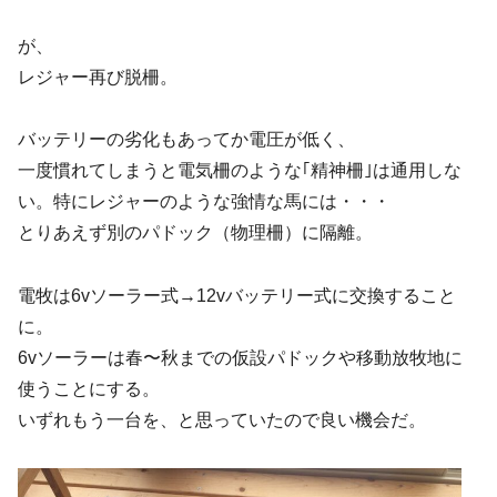
が、
レジャー再び脱柵。
バッテリーの劣化もあってか電圧が低く、
一度慣れてしまうと電気柵のような｢精神柵｣は通用しな
い。特にレジャーのような強情な馬には・・・
とりあえず別のパドック（物理柵）に隔離。
電牧は6vソーラー式→12vバッテリー式に交換すること
に。
6vソーラーは春〜秋までの仮設パドックや移動放牧地に
使うことにする。
いずれもう一台を、と思っていたので良い機会だ。