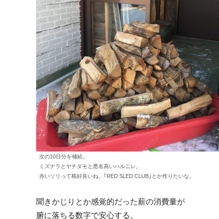
次の10日分を補給。
ミズナラとヤチダモと悪名高いハルニレ。
赤いソリって格好良いね。｢RED SLED CLUB｣とか作りたいな。
聞きかじりとか感覚的だった薪の消費量が
腑に落ちる数字で安心する。