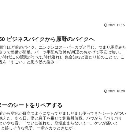
2021.12.15
D50 ビジネスバイクから原野のバイクへ
40年ほど前のバイク。エンジンはスーパーカブと同じ。つまり馬鹿みた
タフで整備が簡単。パーツ手配も取付もWEBのおかげで不安は無い。
い時代(この認識がすでに時代遅れ)。集合知など当たり前のことで、こ
況を「すごい」と思う僕の脳み...
2021.10.20
ヌーのシートをリペアする
前から劣化が目立つようになってだましだまし使ってきたシートがつい
絶えた。ある日、妻と息子を乗せて釧路川偵察。バウから「バリバリ
といやな音。「ついに破れた。崩壊止まらないよー。ケツが痛いよ
｣と嬉しそうな息子。一瞬ムカッときたが...