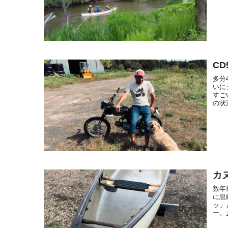
C
多分
いに
すご
の状
カ
数年
に息
ッ」
ー。