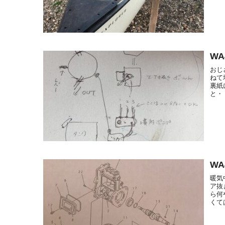
W
おじ
ねて
裏紙
と・
W
暖気
ア抜
ら何
くて