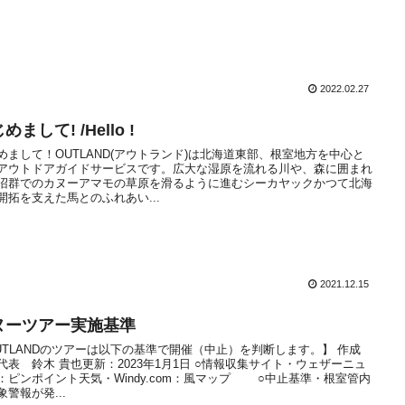
2022.02.27
めまして! /Hello !
めまして！OUTLAND(アウトランド)は北海道東部、根室地方を中心と
アウトドアガイドサービスです。広大な湿原を流れる川や、森に囲まれ
沼群でのカヌーアマモの草原を滑るように進むシーカヤックかつて北海
開拓を支えた馬とのふれあい...
2021.12.15
ヌーツアー実施基準
UTLANDのツアーは以下の基準で開催（中止）を判断します。】 作成
代表 鈴木 貴也更新：2023年1月1日 ○情報収集サイト・ウェザーニュ
：ピンポイント天気・Windy.com：風マップ ○中止基準・根室管内
象警報が発...