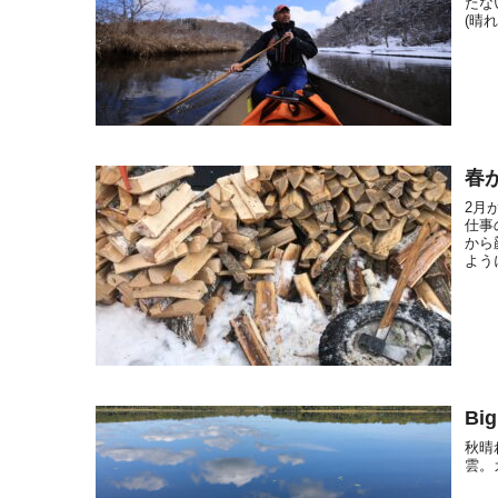
たな
(晴
春
2月
仕事
から
よう
Big
秋晴
雲。