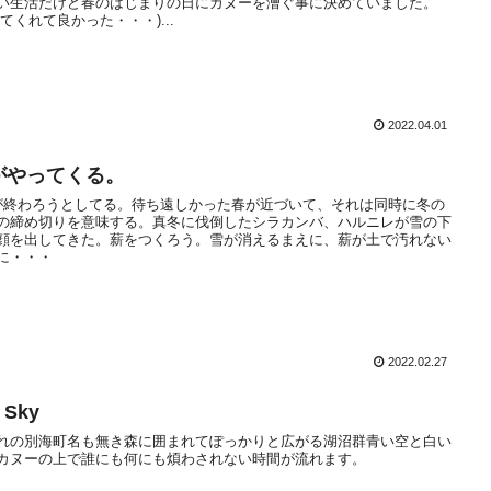
い生活だけど春のはじまりの日にカヌーを漕ぐ事に決めていました。
れてくれて良かった・・・)...
2022.04.01
がやってくる。
が終わろうとしてる。待ち遠しかった春が近づいて、それは同時に冬の
の締め切りを意味する。真冬に伐倒したシラカンバ、ハルニレが雪の下
顔を出してきた。薪をつくろう。雪が消えるまえに、薪が土で汚れない
に・・・
2022.02.27
 Sky
れの別海町名も無き森に囲まれてぽっかりと広がる湖沼群青い空と白い
カヌーの上で誰にも何にも煩わされない時間が流れます。