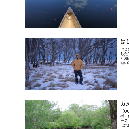
はじ
はじ
した
た湖
道の
カ
【O
者：
ース
に気