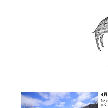
4
｢絶
ルタ