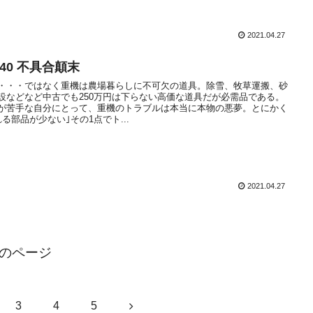
2021.04.27
40 不具合顛末
・・・ではなく重機は農場暮らしに不可欠の道具。除雪、牧草運搬、砂
設などなど中古でも250万円は下らない高価な道具だが必需品である。
が苦手な自分にとって、重機のトラブルは本当に本物の悪夢。とにかく
れる部品が少ない｣その1点でト...
2021.04.27
のページ
次
3
4
5