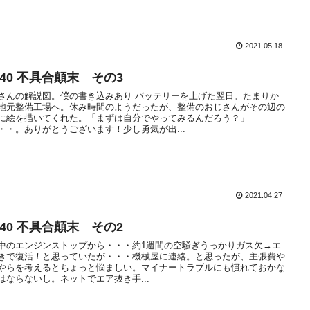
2021.05.18
A40 不具合顛末 その3
さんの解説図。僕の書き込みあり バッテリーを上げた翌日。たまりか
地元整備工場へ。休み時間のようだったが、整備のおじさんがその辺の
に絵を描いてくれた。「まずは自分でやってみるんだろう？」
・・。ありがとうございます！少し勇気が出...
2021.04.27
A40 不具合顛末 その2
中のエンジンストップから・・・約1週間の空騒ぎうっかりガス欠→エ
きで復活！と思っていたが・・・機械屋に連絡。と思ったが、主張費や
やらを考えるとちょっと悩ましい。マイナートラブルにも慣れておかな
はならないし。ネットでエア抜き手...