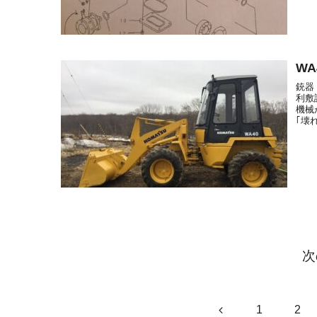
WA
銃器
利敷
機械
｢壊
次
前
1
2